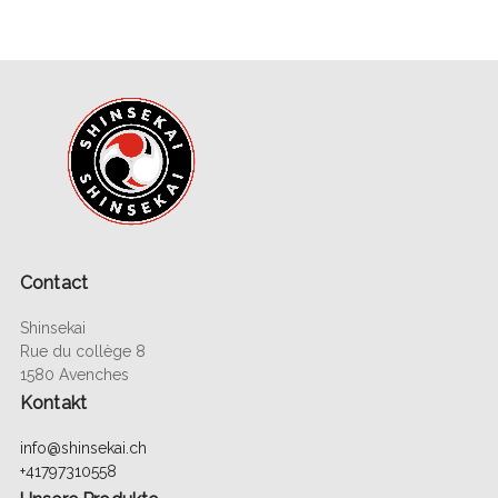
Contact
Shinsekai
Rue du collège 8
1580 Avenches
Kontakt
info@shinsekai.ch
+41797310558