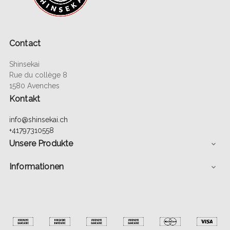
Contact
Shinsekai
Rue du collège 8
1580 Avenches
Kontakt
info@shinsekai.ch
+41797310558
Unsere Produkte

Informationen
