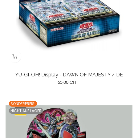
YU-GI-OH! Display - DAWN OF MAJESTY / DE
Preis
65,00 CHF
SONDERPREIS!
NICHT AUF LAGER