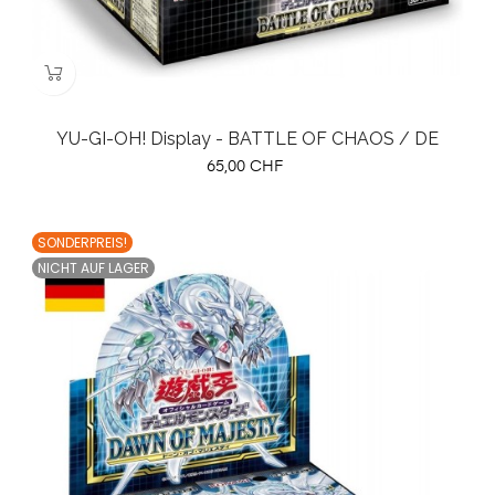
YU-GI-OH! Display - BATTLE OF CHAOS / DE
Preis
65,00 CHF
SONDERPREIS!
NICHT AUF LAGER