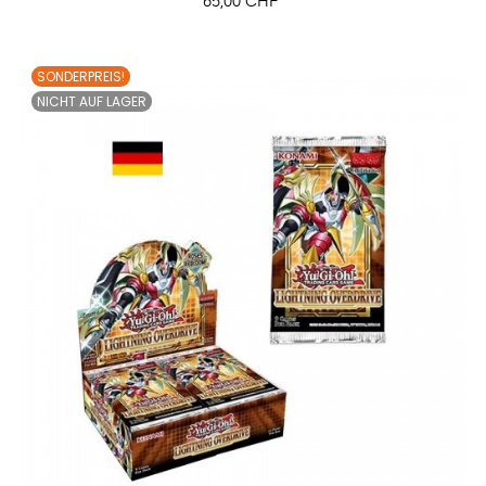
Preis
65,00 CHF
SONDERPREIS!
NICHT AUF LAGER