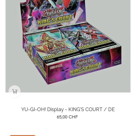
YU-GI-OH! Display - KING'S COURT / DE
Preis
65,00 CHF