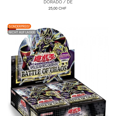
DORADO / DE
Preis
25,00 CHF
SONDERPREIS!
NICHT AUF LAGER