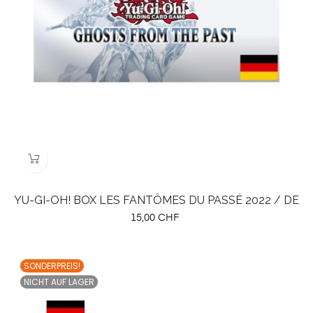
YU-GI-OH! BOX LES FANTÔMES DU PASSÉ 2022 / DE
Preis
15,00 CHF
SONDERPREIS!
NICHT AUF LAGER