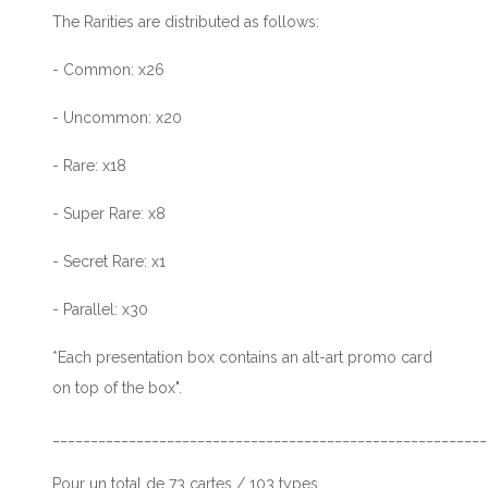
The Rarities are distributed as follows:
- Common: x26
- Uncommon: x20
- Rare: x18
- Super Rare: x8
- Secret Rare: x1
- Parallel: x30
*Each presentation box contains an alt-art promo card
on top of the box".
_________________________________________________________
Pour un total de 73 cartes / 103 types