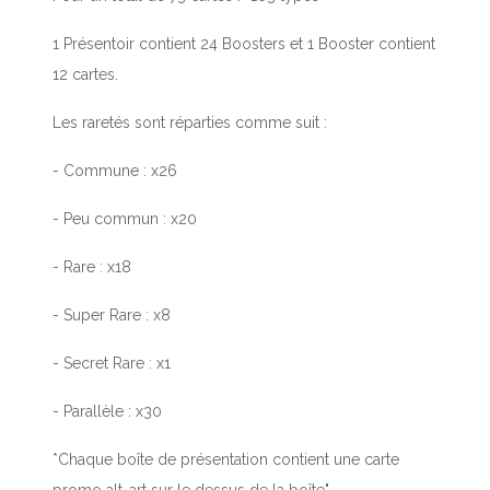
1 Présentoir contient 24 Boosters et 1 Booster contient
12 cartes.
Les raretés sont réparties comme suit :
- Commune : x26
- Peu commun : x20
- Rare : x18
- Super Rare : x8
- Secret Rare : x1
- Parallèle : x30
*Chaque boîte de présentation contient une carte
promo alt-art sur le dessus de la boîte".