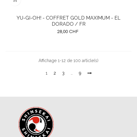
YU-GI-OH! - COFFRET GOLD MAXIMUM - EL
DORADO / FR
Prix
28,00 CHF
Affichage 1-12 de 100 article(s)
1
2
3
…
9