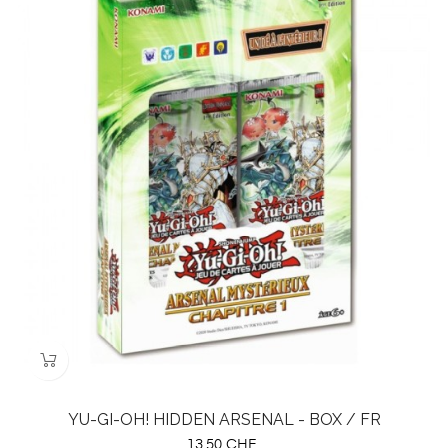
YU-GI-OH! HIDDEN ARSENAL - BOX / FR
Prix
13,50 CHF