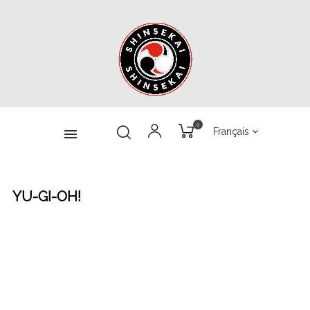
0
Français
YU-GI-OH!