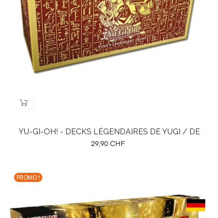
YU-GI-OH! - DECKS LÉGENDAIRES DE YUGI / DE
Prix
29,90 CHF
PROMO !