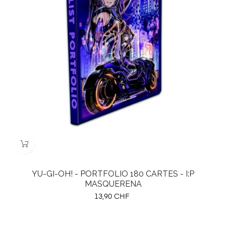
YU-GI-OH! - PORTFOLIO 180 CARTES - I:P
MASQUERENA
Prix
13,90 CHF