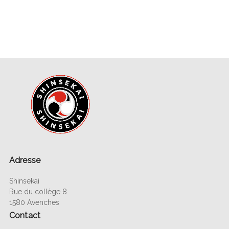
Adresse
Shinsekai
Rue du collège 8
1580 Avenches
Contact