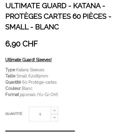
ULTIMATE GUARD - KATANA -
PROTÈGES CARTES 60 PIÈCES -
SMALL - BLANC
6,90 CHF
Ultimate Guard! Sleeves!
Type
Katana Sleeves
Taille
Small 62x89mm
Quantité
60 Protège-cartes
Couleur
Blanc
Format
japonais (Yu-Gi-Oh!)
QUANTITÉ